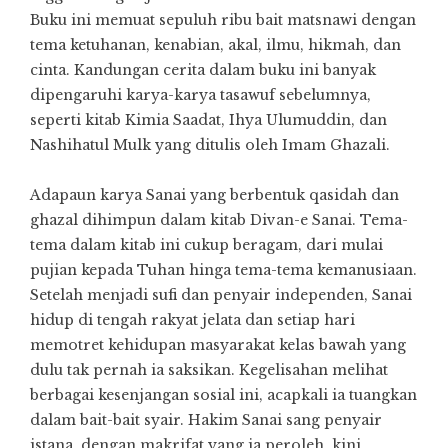
Buku ini memuat sepuluh ribu bait matsnawi dengan
tema ketuhanan, kenabian, akal, ilmu, hikmah, dan
cinta. Kandungan cerita dalam buku ini banyak
dipengaruhi karya-karya tasawuf sebelumnya,
seperti kitab Kimia Saadat, Ihya Ulumuddin, dan
Nashihatul Mulk yang ditulis oleh Imam Ghazali.
Adapaun karya Sanai yang berbentuk qasidah dan
ghazal dihimpun dalam kitab Divan-e Sanai. Tema-
tema dalam kitab ini cukup beragam, dari mulai
pujian kepada Tuhan hinga tema-tema kemanusiaan.
Setelah menjadi sufi dan penyair independen, Sanai
hidup di tengah rakyat jelata dan setiap hari
memotret kehidupan masyarakat kelas bawah yang
dulu tak pernah ia saksikan. Kegelisahan melihat
berbagai kesenjangan sosial ini, acapkali ia tuangkan
dalam bait-bait syair. Hakim Sanai sang penyair
istana, dengan makrifat yang ia peroleh, kini