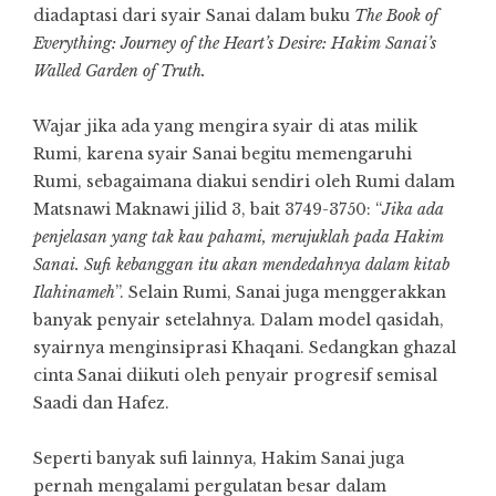
diadaptasi dari syair Sanai dalam buku
The Book of
Everything:
Journey of the Heart’s Desire: Hakim Sanai’s
Walled Garden of Truth
.
Wajar jika ada yang mengira syair di atas milik
Rumi, karena syair Sanai begitu memengaruhi
Rumi, sebagaimana diakui sendiri oleh Rumi dalam
Matsnawi Maknawi jilid 3, bait 3749-3750: “
Jika ada
penjelasan yang tak kau pahami, merujuklah pada Hakim
Sanai. Sufi kebanggan itu akan mendedahnya dalam kitab
Ilahinameh
”. Selain Rumi, Sanai juga menggerakkan
banyak penyair setelahnya. Dalam model qasidah,
syairnya menginsiprasi Khaqani. Sedangkan ghazal
cinta Sanai diikuti oleh penyair progresif semisal
Saadi dan Hafez.
Seperti banyak sufi lainnya, Hakim Sanai juga
pernah mengalami pergulatan besar dalam