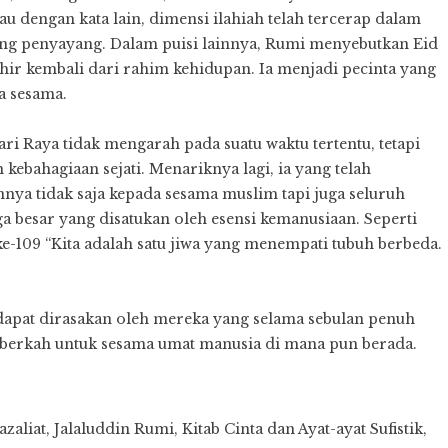
u dengan kata lain, dimensi ilahiah telah tercerap dalam
ang penyayang. Dalam puisi lainnya, Rumi menyebutkan Eid
ahir kembali dari rahim kehidupan. Ia menjadi pecinta yang
a sesama.
ri Raya tidak mengarah pada suatu waktu tertentu, tetapi
 kebahagiaan sejati. Menariknya lagi, ia yang telah
ya tidak saja kepada sesama muslim tapi juga seluruh
ga besar yang disatukan oleh esensi kemanusiaan. Seperti
-109 “Kita adalah satu jiwa yang menempati tubuh berbeda.
 dapat dirasakan oleh mereka yang selama sebulan penuh
i berkah untuk sesama umat manusia di mana pun berada.
zaliat
,
Jalaluddin Rumi
,
Kitab Cinta dan Ayat-ayat Sufistik
,