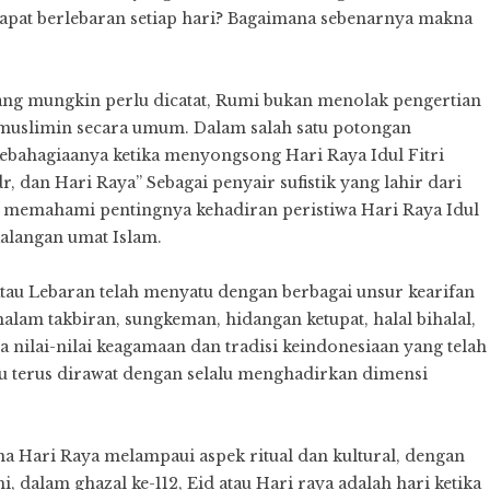
pat berlebaran setiap hari? Bagaimana sebenarnya makna
yang mungkin perlu dicatat, Rumi bukan menolak pengertian
muslimin secara umum. Dalam salah satu potongan
ebahagiaanya ketika menyongsong Hari Raya Idul Fitri
, dan Hari Raya” Sebagai penyair sufistik yang lahir dari
memahami pentingnya kehadiran peristiwa Hari Raya Idul
kalangan umat Islam.
i atau Lebaran telah menyatu dengan berbagai unsur kearifan
lam takbiran, sungkeman, hidangan ketupat, halal bihalal,
a nilai-nilai keagamaan dan tradisi keindonesiaan yang telah
rlu terus dirawat dengan selalu menghadirkan dimensi
a Hari Raya melampaui aspek ritual dan kultural, dengan
, dalam ghazal ke-112, Eid atau Hari raya adalah hari ketika