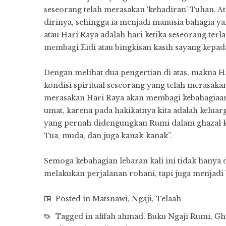
seseorang telah merasakan ‘kehadiran’ Tuhan. Ata
dirinya, sehingga ia menjadi manusia bahagia y
atau Hari Raya adalah hari ketika seseorang terl
membagi Eidi atau bingkisan kasih sayang kepad
Dengan melihat dua pengertian di atas, makna Ha
kondisi spiritual seseorang yang telah merasakan
merasakan Hari Raya akan membagi kebahagiaann
umat, karena pada hakikatnya kita adalah keluar
yang pernah didengungkan Rumi dalam ghazal ke
Tua, muda, dan juga kanak-kanak”.
Semoga kebahagian lebaran kali ini tidak hanya
melakukan perjalanan rohani, tapi juga menjad
Posted in
Matsnawi
,
Ngaji
,
Telaah
Tagged in
afifah ahmad
,
Buku Ngaji Rumi
,
Gha