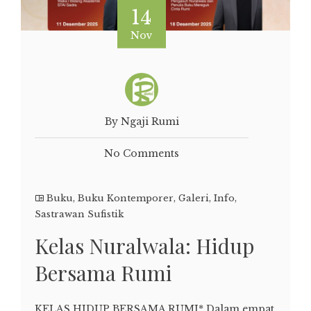
14
Nov
By Ngaji Rumi
No Comments
Buku
,
Buku Kontemporer
,
Galeri
,
Info
,
Sastrawan Sufistik
Kelas Nuralwala: Hidup
Bersama Rumi
KELAS HIDUP BERSAMA RUMI* Dalam empat