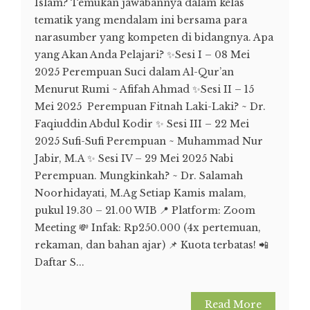
Islam? Temukan jawabannya dalam kelas
tematik yang mendalam ini bersama para
narasumber yang kompeten di bidangnya. Apa
yang Akan Anda Pelajari? ✨Sesi I – 08 Mei
2025 Perempuan Suci dalam Al-Qur’an
Menurut Rumi ~ Afifah Ahmad ✨Sesi II – 15
Mei 2025 Perempuan Fitnah Laki-Laki? ~ Dr.
Faqiuddin Abdul Kodir ✨ Sesi III – 22 Mei
2025 Sufi-Sufi Perempuan ~ Muhammad Nur
Jabir, M.A ✨ Sesi IV – 29 Mei 2025 Nabi
Perempuan. Mungkinkah? ~ Dr. Salamah
Noorhidayati, M.Ag Setiap Kamis malam,
pukul 19.30 – 21.00 WIB 📍 Platform: Zoom
Meeting 💸 Infak: Rp250.000 (4x pertemuan,
rekaman, dan bahan ajar) 📌 Kuota terbatas! 📲
Daftar S...
Read More