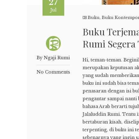
27
Jul
Buku
,
Buku Kontempo
Buku Terjema
Rumi Segera 
By Ngaji Rumi
Hi, teman-teman. Begini
merupakan keputusan akh
No Comments
yang sudah memberikan 
buku ini sudah bisa tema
penasaran dengan isi buk
pengantar sampai nanti 
bahasa Arab berarti tuj
Jalaluddin Rumi. Tentu 
bertaburan kisah, diseli
terpenting, di buku ini 
sebenarnya yang ingin say