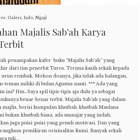
rer
,
Galeri
,
Info
,
Ngaji
han Majalis Sab’ah Karya
Terbit
lah penampakan kafer buku “Majalis Sab’ah” yang
ir dari tim penerbit Turos. Terima kasih sekali kepada
urun rembuk. Mohon doanya, jika tidak ada halangan,
n-teman miliki di bulan Agustus nanti. *** Ada yang
u ini? Hm…Saya spil tipis-tipis aja dulu ya sebagai
bukunya benar-benar terbit. Majalis Sab’ah yang dalam
uh majlis, berisi kumpulan khutbah-khutbah Maulana
ini bukan khutbah biasa, ada munajat yang indah,
pkan juga puisi-puisi yang penuh motivasi. Dan yang
terangkum pemikiran orisinalitas Rumi. Banyak sekali
a tuli...