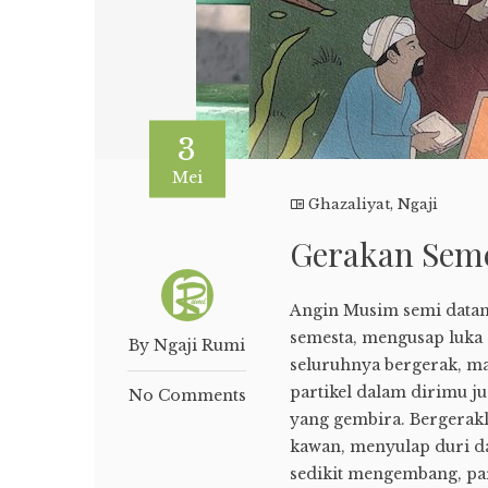
3
Mei
Ghazaliyat
,
Ngaji
Gerakan Seme
Angin Musim semi data
semesta, mengusap luka 
By Ngaji Rumi
seluruhnya bergerak, ma
partikel dalam dirimu j
No Comments
yang gembira. Bergerak
kawan, menyulap duri d
sedikit mengembang, par